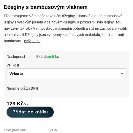
Džegíny s bambusovým vláknem
Představujeme Vám naše revoluční džegíny - dámské dlouhé bambusové
legíny s vysokým pasem v džínovém designu a potiskem. Tyto legíny jsou
navrženy tak, aby Vám poskytly maximální pohodlí a styl při zachování kvality
a trvanlivosti.Džegíny jsou vyrobeny z prémiových materiálů, které zahrnují
bambusov...
celý popis
Dostupnost
Skladem 9 ks
Velikost
Nejsme plátci DPH
129 Kč
/
ks
Přidat do košíku
Číslo produktu:
7116