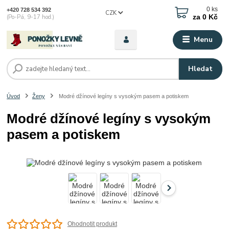
0
ks
+420 728 534 392
CZK
za
0 Kč
(Po-Pá, 9-17 hod.)
Menu
Hledat
Úvod
Ženy
Modré džínové legíny s vysokým pasem a potiskem
Modré džínové legíny s vysokým
pasem a potiskem
Ohodnotit produkt