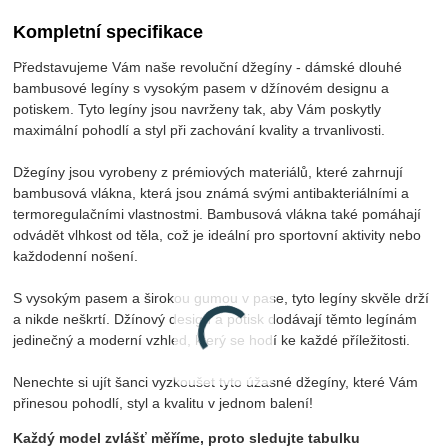
Kompletní specifikace
Představujeme Vám naše revoluční džegíny - dámské dlouhé
bambusové legíny s vysokým pasem v džínovém designu a
potiskem. Tyto legíny jsou navrženy tak, aby Vám poskytly
maximální pohodlí a styl při zachování kvality a trvanlivosti.
Džegíny jsou vyrobeny z prémiových materiálů, které zahrnují
bambusová vlákna, která jsou známá svými antibakteriálními a
termoregulačními vlastnostmi. Bambusová vlákna také pomáhají
odvádět vlhkost od těla, což je ideální pro sportovní aktivity nebo
každodenní nošení.
S vysokým pasem a širokou gumou v pase, tyto legíny skvěle drží
a nikde neškrtí. Džínový design a potisk dodávají těmto legínám
jedinečný a moderní vzhled, který se hodí ke každé příležitosti.
Nenechte si ujít šanci vyzkoušet tyto úžasné džegíny, které Vám
přinesou pohodlí, styl a kvalitu v jednom balení!
Každý model zvlášť měříme, proto sledujte tabulku