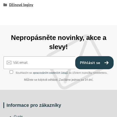
Džínové legíny
Nepropásněte novinky, akce a
slevy!
Přihlásit se
Souhlasím se
zpracováním osobních údajů
za účelem rozesílky newsletteru.
Můžete se kdykoli odhlásit. Zasíláme jednou za 14 dní.
Informace pro zákazníky
O nás