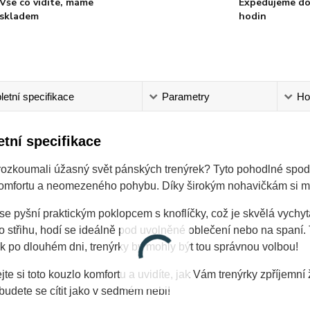
Vše co vidíte, máme
Expedujeme do
skladem
hodin
etní specifikace
Parametry
Ho
tní specifikace
rozkoumali úžasný svět pánských trenýrek? Tyto pohodlné spodk
mfortu a neomezeného pohybu. Díky širokým nohavičkám si můžet
se pyšní praktickým poklopcem s knoflíčky, což je skvělá vychyt
ho střihu, hodí se ideálně pod uvolněné oblečení nebo na span
 po dlouhém dni, trenýrky by mohly být tou správnou volbou!
te si toto kouzlo komfortu a uvidíte, jak Vám trenýrky zpříjemní
udete se cítit jako v sedmém nebi!