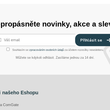
propásněte novinky, akce a sle
Přihlásit se
Souhlasím se
zpracováním osobních údajů
za účelem rozesílky newsletteru.
Můžete se kdykoli odhlásit. Zasíláme jednou za 14 dní.
i našeho Eshopu
ána ComGate