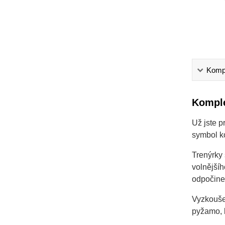
Kompl
Komple
Už jste p
symbol ko
Trenýrky 
volnější
odpočinek
Vyzkoušej
pyžamo, b