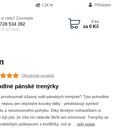
Přihlášení
CZK
 si rady? Zavolejte.
0
ks
728 534 392
za
0 Kč
, 9-17 hod.)
m
Ohodnotit produkt
dlné pánské trenýrky
e prozkoumali úžasný svět pánských trenýrek? Tyto pohodlné
 nejsou jen obyčejné kousky látky - představují symbol
tu a neomezeného pohybu. Díky širokým nohavičkám si
být jisti, že Vás nic nebude škrtit ani omezovat. Trenýrky se
raktickým poklopcem s knoflíčky, což je ...
celý popis