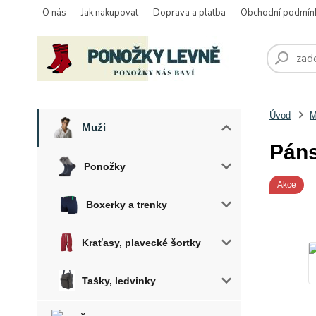
O nás
Jak nakupovat
Doprava a platba
Obchodní podmín
Úvod
M
Muži
Páns
Ponožky
Akce
Boxerky a trenky
Kraťasy, plavecké šortky
Tašky, ledvinky