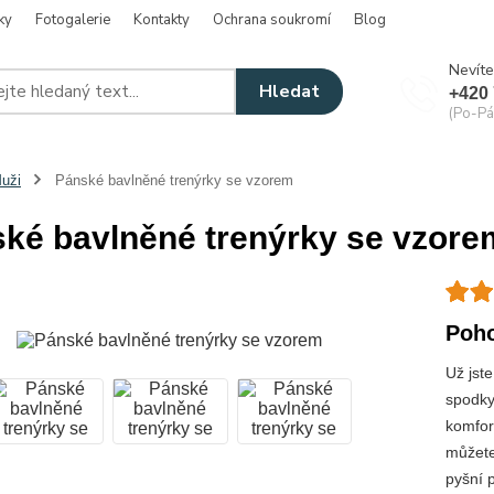
ky
Fotogalerie
Kontakty
Ochrana soukromí
Blog
Nevíte
Hledat
+420 
(Po-Pá
uži
Pánské bavlněné trenýrky se vzorem
ké bavlněné trenýrky se vzore
Poho
Už jst
spodky
komfor
můžete 
pyšní p