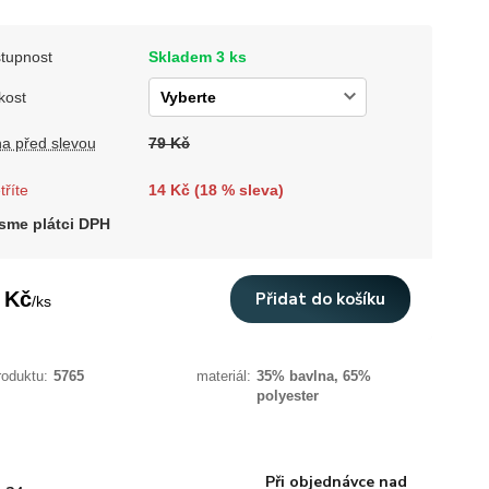
tupnost
Skladem 3 ks
kost
a před slevou
79 Kč
tříte
14 Kč (
18
% sleva)
sme plátci DPH
 Kč
Přidat do košíku
/
ks
roduktu:
5765
materiál:
35% bavlna, 65%
polyester
Při objednávce nad