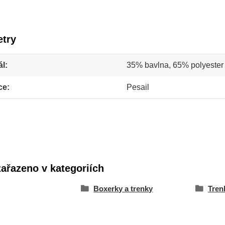
try
ál
35% bavlna, 65% polyester
ce
Pesail
zařazeno v kategoriích
Boxerky a trenky
Tren