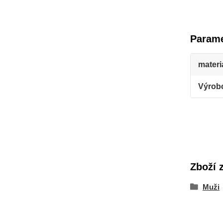
Parame
materi
Výrob
Zboží 
Muži