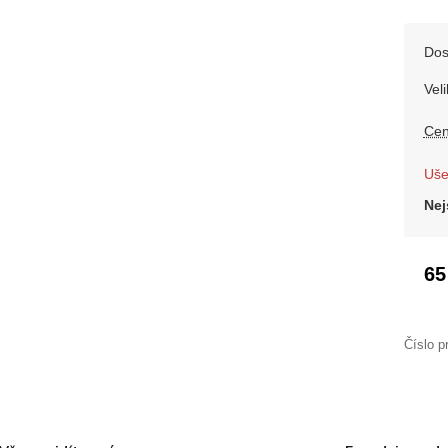
Dos
Veli
Cen
Uše
Nej
65
Číslo p