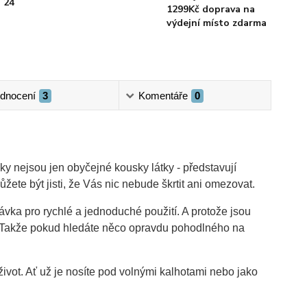
 24
1299Kč doprava na
výdejní místo zdarma
dnocení
3
Komentáře
0
y nejsou jen obyčejné kousky látky - představují
e být jisti, že Vás nic nebude škrtit ani omezovat.
ávka pro rychlé a jednoduché použití. A protože jsou
í. Takže pokud hledáte něco opravdu pohodlného na
 život. Ať už je nosíte pod volnými kalhotami nebo jako