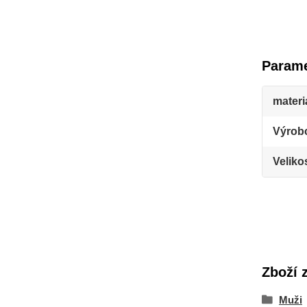
Parame
materi
Výrob
Veliko
Zboží 
Muži