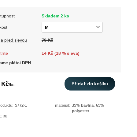
tupnost
Skladem 2 ks
kost
a před slevou
79 Kč
tříte
14 Kč (
18
% sleva)
sme plátci DPH
 Kč
Přidat do košíku
/
ks
roduktu:
5772-1
materiál:
35% bavlna, 65%
polyester
t:
M