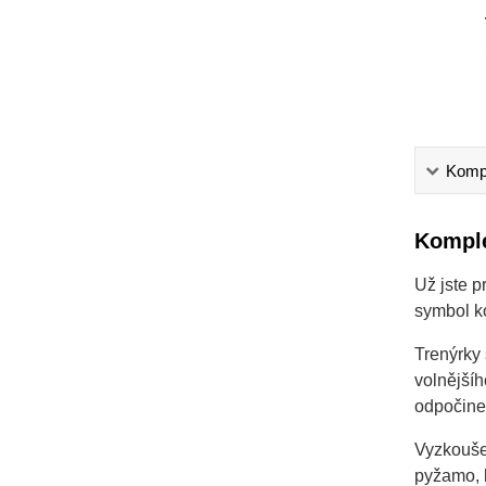
Kompl
Komple
Už jste p
symbol ko
Trenýrky 
volnější
odpočinek
Vyzkoušej
pyžamo, b