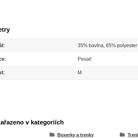
try
ál
35% bavlna, 65% polyester
ce
Pesail
st
M
zařazeno v kategoriích
Boxerky a trenky
Tren