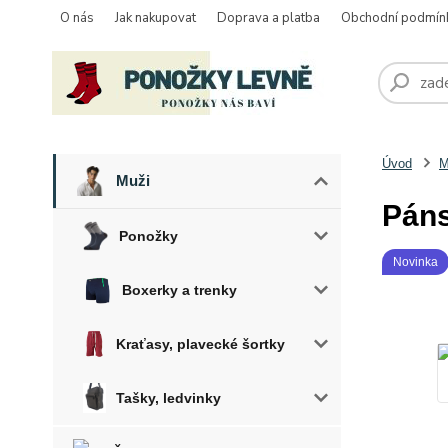
O nás
Jak nakupovat
Doprava a platba
Obchodní podmín
Úvod
M
Muži
Páns
Ponožky
Novinka
Boxerky a trenky
Kraťasy, plavecké šortky
Tašky, ledvinky