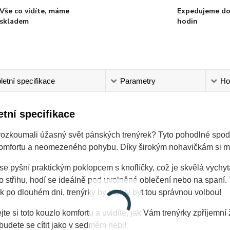
Vše co vidíte, máme
Expedujeme do
skladem
hodin
etní specifikace
Parametry
Ho
tní specifikace
rozkoumali úžasný svět pánských trenýrek? Tyto pohodlné spodk
mfortu a neomezeného pohybu. Díky širokým nohavičkám si můžet
se pyšní praktickým poklopcem s knoflíčky, což je skvělá vychyt
ho střihu, hodí se ideálně pod uvolněné oblečení nebo na span
 po dlouhém dni, trenýrky by mohly být tou správnou volbou!
te si toto kouzlo komfortu a uvidíte, jak Vám trenýrky zpříjemní
udete se cítit jako v sedmém nebi!