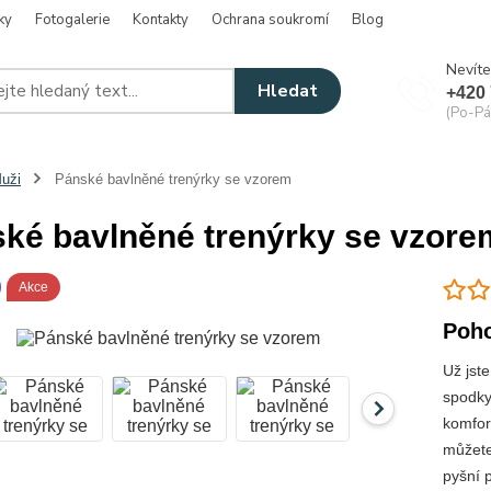
ky
Fotogalerie
Kontakty
Ochrana soukromí
Blog
Nevíte
Hledat
+420 
(Po-Pá
uži
Pánské bavlněné trenýrky se vzorem
ké bavlněné trenýrky se vzore
Akce
Poho
Už jst
spodky
komfor
můžete 
pyšní p