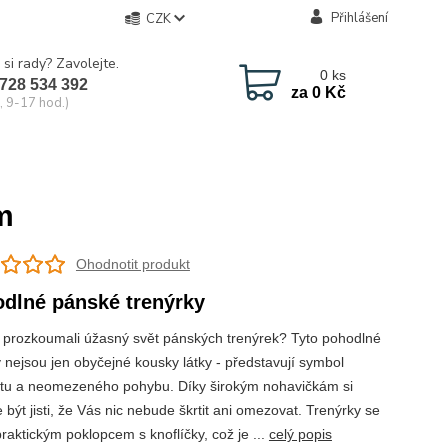
Přihlášení
CZK
 si rady? Zavolejte.
0
ks
728 534 392
za
0 Kč
, 9-17 hod.)
m
Ohodnotit produkt
dlné pánské trenýrky
e prozkoumali úžasný svět pánských trenýrek? Tyto pohodlné
 nejsou jen obyčejné kousky látky - představují symbol
tu a neomezeného pohybu. Díky širokým nohavičkám si
být jisti, že Vás nic nebude škrtit ani omezovat. Trenýrky se
raktickým poklopcem s knoflíčky, což je ...
celý popis