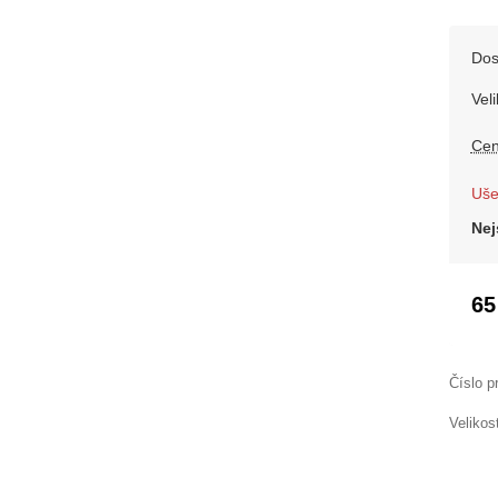
Dos
Veli
Cen
Uše
Nej
65
Číslo p
Velikos