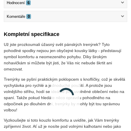
Hodnocení
6
Komentáře
0
Kompletní specifikace
Už jste prozkoumali úžasný svět pánských trenýrek? Tyto
pohodlné spodky nejsou jen obyčejné kousky látky - představují
symbol komfortu a neomezeného pohybu. Díky širokým
nohavičkám si můžete být jisti, že Vás nic nebude škrtit ani
omezovat.
Trenýrky se pyšní praktickým poklopcem s knoflíčky, což je skvělá
vychytávka pro rychlé a jednoduché použití. A protože jsou
volnějšího střihu, hodí se ideálně pod uvolněné oblečení nebo na
spaní. Takže pokud hledáte něco opravdu pohodlného na
odpočinek po dlouhém dni, trenýrky by mohly být tou správnou
volbou!
Vyzkoušejte si toto kouzlo komfortu a uvidíte, jak Vám trenýrky
zpříjemní život. Ať už je nosíte pod volnými kalhotami nebo jako