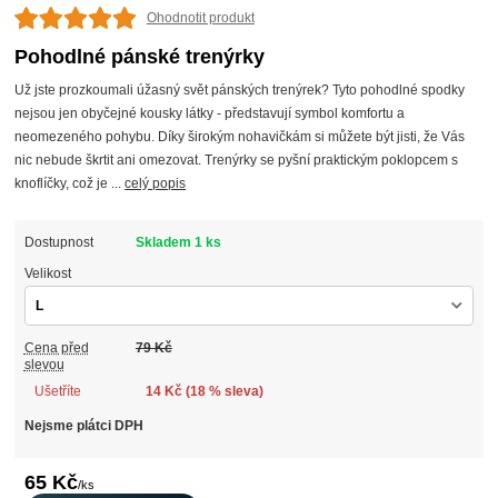
Ohodnotit produkt
Pohodlné pánské trenýrky
Už jste prozkoumali úžasný svět pánských trenýrek? Tyto pohodlné spodky
nejsou jen obyčejné kousky látky - představují symbol komfortu a
neomezeného pohybu. Díky širokým nohavičkám si můžete být jisti, že Vás
nic nebude škrtit ani omezovat. Trenýrky se pyšní praktickým poklopcem s
knoflíčky, což je ...
celý popis
Dostupnost
Skladem 1 ks
Velikost
Cena před
79 Kč
slevou
Ušetříte
14 Kč (
18
% sleva)
Nejsme plátci DPH
65 Kč
/
ks