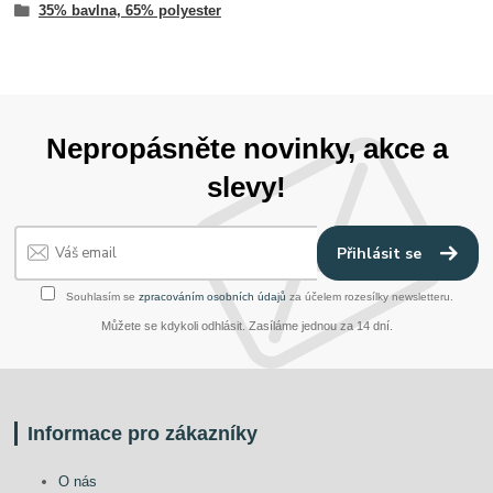
35% bavlna, 65% polyester
Nepropásněte novinky, akce a
slevy!
Přihlásit se
Souhlasím se
zpracováním osobních údajů
za účelem rozesílky newsletteru.
Můžete se kdykoli odhlásit. Zasíláme jednou za 14 dní.
Informace pro zákazníky
O nás