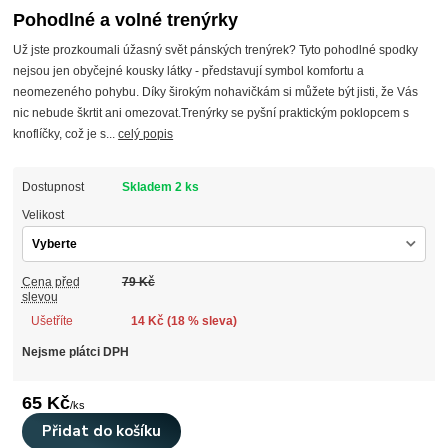
Pohodlné a volné trenýrky
Už jste prozkoumali úžasný svět pánských trenýrek? Tyto pohodlné spodky
nejsou jen obyčejné kousky látky - představují symbol komfortu a
neomezeného pohybu. Díky širokým nohavičkám si můžete být jisti, že Vás
nic nebude škrtit ani omezovat.Trenýrky se pyšní praktickým poklopcem s
knoflíčky, což je s...
celý popis
Dostupnost
Skladem 2 ks
Velikost
Cena před
79 Kč
slevou
Ušetříte
14 Kč (
18
% sleva)
Nejsme plátci DPH
65 Kč
/
ks
Přidat do košíku