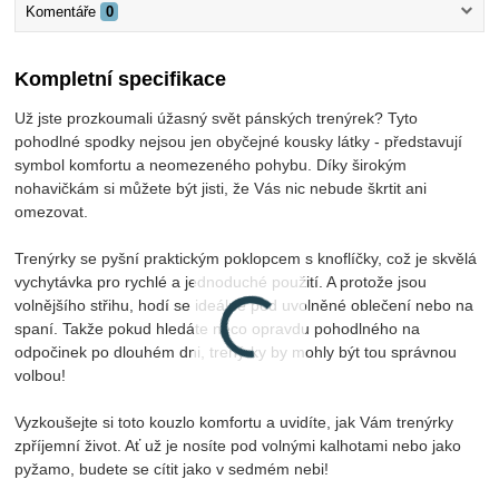
Komentáře
0
Kompletní specifikace
Už jste prozkoumali úžasný svět pánských trenýrek? Tyto
pohodlné spodky nejsou jen obyčejné kousky látky - představují
symbol komfortu a neomezeného pohybu. Díky širokým
nohavičkám si můžete být jisti, že Vás nic nebude škrtit ani
omezovat.
Trenýrky se pyšní praktickým poklopcem s knoflíčky, což je skvělá
vychytávka pro rychlé a jednoduché použití. A protože jsou
volnějšího střihu, hodí se ideálně pod uvolněné oblečení nebo na
spaní. Takže pokud hledáte něco opravdu pohodlného na
odpočinek po dlouhém dni, trenýrky by mohly být tou správnou
volbou!
Vyzkoušejte si toto kouzlo komfortu a uvidíte, jak Vám trenýrky
zpříjemní život. Ať už je nosíte pod volnými kalhotami nebo jako
pyžamo, budete se cítit jako v sedmém nebi!