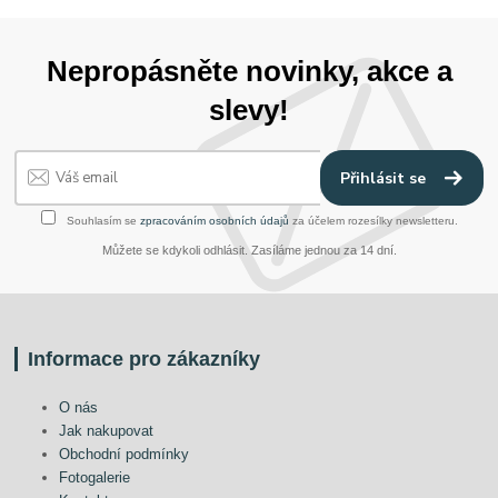
Nepropásněte novinky, akce a
slevy!
Přihlásit se
Souhlasím se
zpracováním osobních údajů
za účelem rozesílky newsletteru.
Můžete se kdykoli odhlásit. Zasíláme jednou za 14 dní.
Informace pro zákazníky
O nás
Jak nakupovat
Obchodní podmínky
Fotogalerie