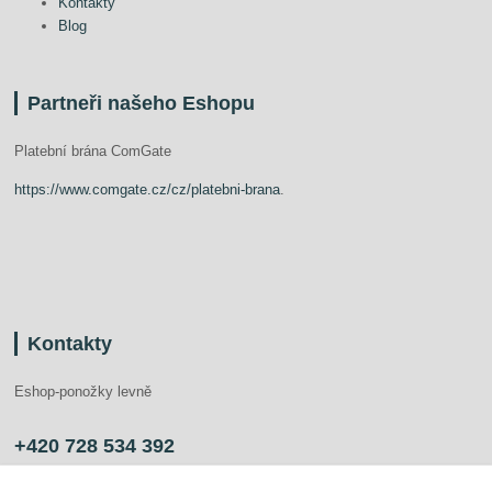
Kontakty
Blog
Partneři našeho Eshopu
Platební brána ComGate
https://www.comgate.cz/cz/platebni-brana
.
Kontakty
Eshop-ponožky levně
+420 728 534 392
info@ponozkylevne.cz