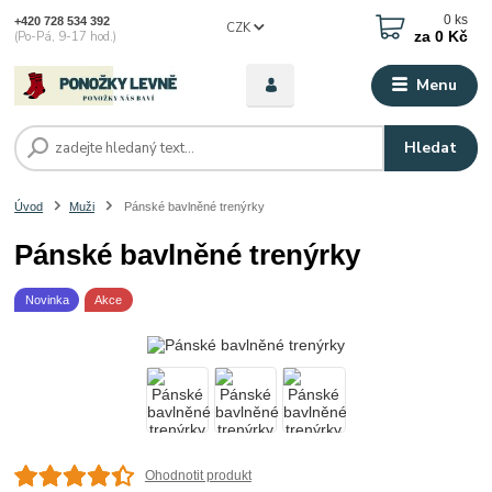
0
ks
+420 728 534 392
CZK
za
0 Kč
(Po-Pá, 9-17 hod.)
Menu
Hledat
Úvod
Muži
Pánské bavlněné trenýrky
Pánské bavlněné trenýrky
Novinka
Akce
Ohodnotit produkt