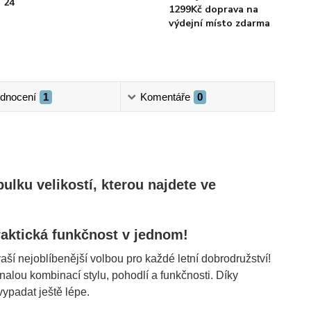
 24
1299Kč doprava na
výdejní místo zdarma
dnocení
1
Komentáře
0
lku velikostí, kterou najdete ve 
raktická funkčnost v jednom!
í nejoblíbenější volbou pro každé letní dobrodružství! 
lou kombinací stylu, pohodlí a funkčnosti. Díky 
vypadat ještě lépe.