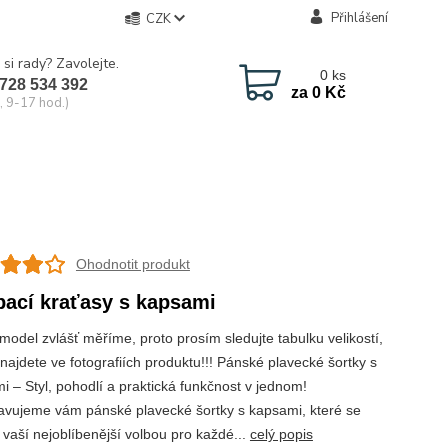
Přihlášení
CZK
 si rady? Zavolejte.
0
ks
728 534 392
za
0 Kč
, 9-17 hod.)
Ohodnotit produkt
ací kraťasy s kapsami
model zvlášť měříme, proto prosím sledujte tabulku velikostí,
najdete ve fotografiích produktu!!! Pánské plavecké šortky s
i – Styl, pohodlí a praktická funkčnost v jednom!
avujeme vám pánské plavecké šortky s kapsami, které se
 vaší nejoblíbenější volbou pro každé...
celý popis