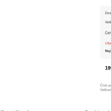
Dos
Veli
Cen
Uše
Nej
19
Číslo p
Velikos