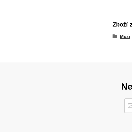
Zboží 
Muži
Ne