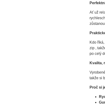
Perfektn
Ať už rel
rychlesch
zůstanou 
Praktick
Kdo říká
zip , tak
po celý d
Kvalita,
Vyrobené 
takže si 
Proč si j
Ryc
Gum