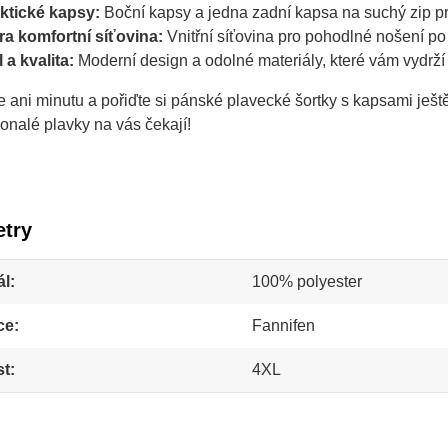
ktické kapsy:
 Boční kapsy a jedna zadní kapsa na suchý zip pr
ra komfortní síťovina:
 Vnitřní síťovina pro pohodlné nošení po
l a kvalita:
 Moderní design a odolné materiály, které vám vydrží c
 ani minutu a pořiďte si pánské plavecké šortky s kapsami ještě
onalé plavky na vás čekají!
try
ál
100% polyester
ce
Fannifen
st
4XL