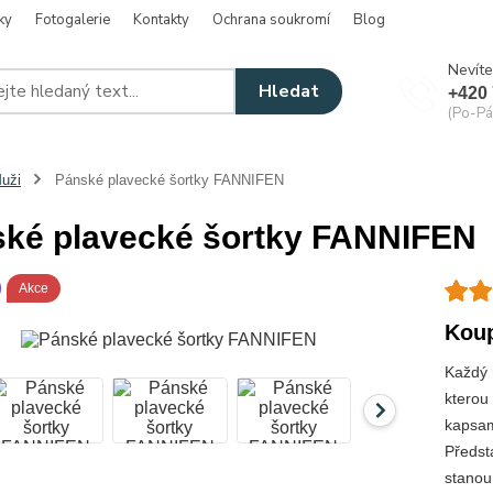
ky
Fotogalerie
Kontakty
Ochrana soukromí
Blog
Nevíte
Hledat
+420 
(Po-Pá
uži
Pánské plavecké šortky FANNIFEN
ké plavecké šortky FANNIFEN
Akce
Koup
Každý 
kterou 
kapsam
Předst
stanou