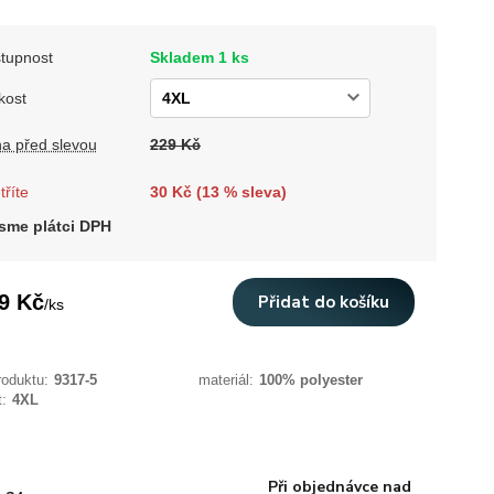
tupnost
Skladem 1 ks
kost
a před slevou
229 Kč
tříte
30 Kč (
13
% sleva)
sme plátci DPH
9 Kč
Přidat do košíku
/
ks
roduktu:
9317-5
materiál:
100% polyester
t:
4XL
Při objednávce nad