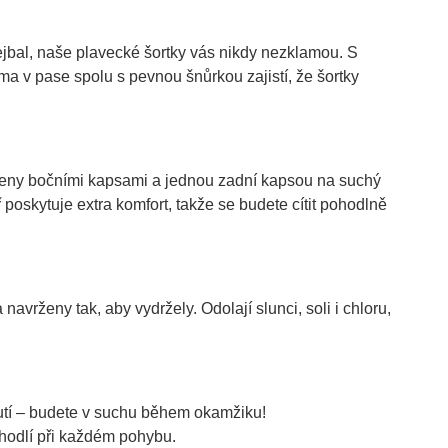
ejbal, naše plavecké šortky vás nikdy nezklamou. S 
a v pase spolu s pevnou šnůrkou zajistí, že šortky 
veny bočními kapsami a jednou zadní kapsou na suchý 
 poskytuje extra komfort, takže se budete cítit pohodlně 
avrženy tak, aby vydržely. Odolají slunci, soli i chloru, 
utí – budete v suchu během okamžiku!
ohodlí při každém pohybu.