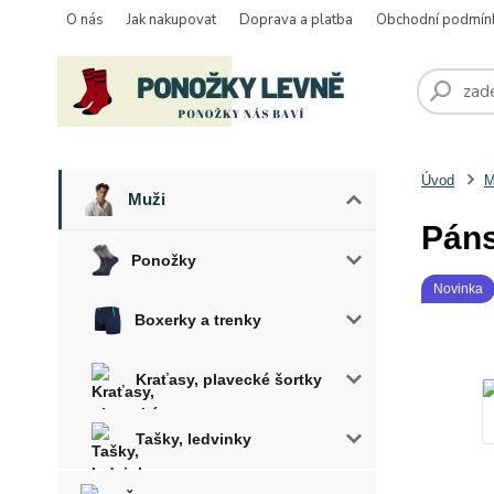
O nás
Jak nakupovat
Doprava a platba
Obchodní podmín
Úvod
M
Muži
Páns
Ponožky
Novinka
Boxerky a trenky
Kraťasy, plavecké šortky
Tašky, ledvinky