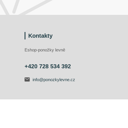
Kontakty
Eshop-ponožky levně
+420 728 534 392
info@ponozkylevne.cz
Vytvořeno na
Eshop-rychle.cz