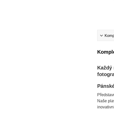
Kompl
Komple
Každý 
fotogra
Pánské
Představu
Naše plav
inovativn