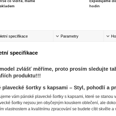
Vše co vidíte, máme
Expedujeme do
skladem
hodin
etní specifikace
Parametry
Ho
tní specifikace
model zvlášť měříme, proto prosím sledujte tabu
fiích produktu!!!
 plavecké šortky s kapsami – Styl, pohodlí a p
jeme vám pánské plavecké šortky s kapsami, které se stanou vaš
ecké šortky nejsou jen obyčejným kouskem oblečení, ale dokona
ím vlastnostem a kvalitnímu zpracování se budete cítit skvěle a 