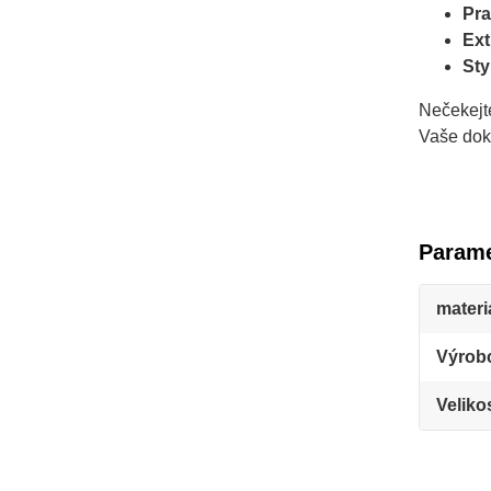
Pra
Ext
Sty
Nečekejte
Vaše dok
Parame
materi
Výrob
Veliko