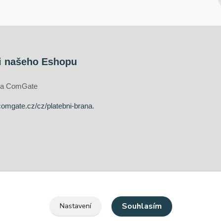
i našeho Eshopu
ána ComGate
comgate.cz/cz/platebni-brana
.
Souhlasím
Nastavení