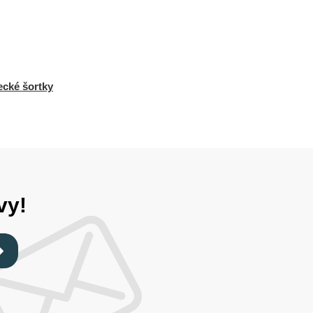
ecké šortky
vy!