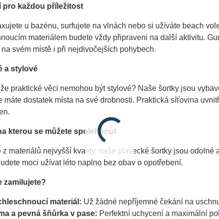
í pro každou příležitost
axujete u bazénu, surfujete na vlnách nebo si užíváte beach vol
noucím materiálem budete vždy připraveni na další aktivitu. Gum
na svém místě i při nejdivočejších pohybech.
é a stylové
, že praktické věci nemohou být stylové? Naše šortky jsou vyba
že máte dostatek místa na své drobnosti. Praktická síťovina uvnitř
en.
 na kterou se můžete spolehnout
z materiálů nejvyšší kvality, naše plavecké šortky jsou odolné a n
budete moci užívat léto naplno bez obav o opotřebení.
e zamilujete?
hleschnoucí materiál:
 Už žádné nepříjemné čekání na uschn
a a pevná šňůrka v pase:
 Perfektní uchycení a maximální p