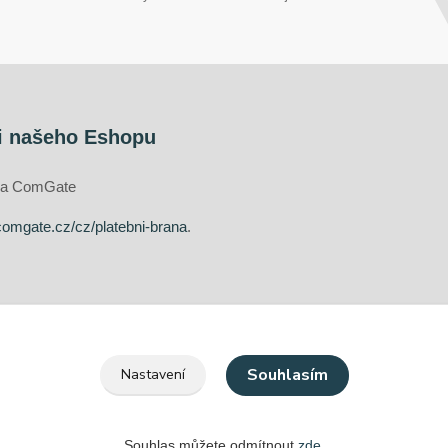
i našeho Eshopu
ána ComGate
comgate.cz/cz/platebni-brana
.
Souhlasím
Nastavení
Souhlas můžete odmítnout
zde
.