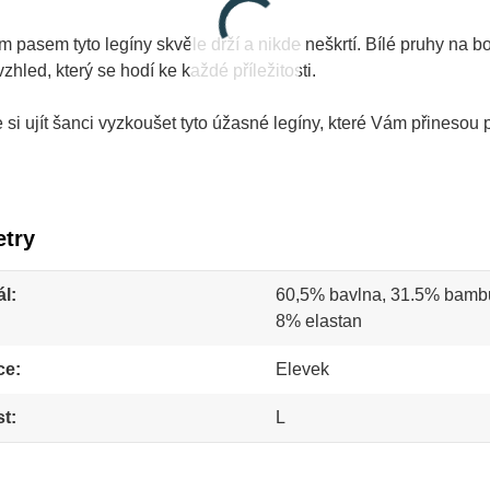
 pasem tyto legíny skvěle drží a nikde neškrtí. Bílé pruhy na 
zhled, který se hodí ke každé příležitosti.
si ujít šanci vyzkoušet tyto úžasné legíny, které Vám přinesou po
try
ál
60,5% bavlna, 31.5% bamb
8% elastan
ce
Elevek
st
L