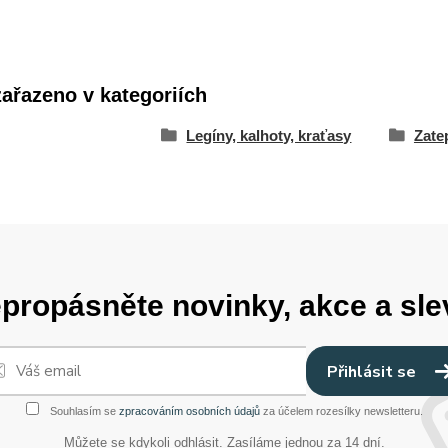
zařazeno v kategoriích
Legíny, kalhoty, kraťasy
Zate
propásněte novinky, akce a sle
Přihlásit se
Souhlasím se
zpracováním osobních údajů
za účelem rozesílky newsletteru.
Můžete se kdykoli odhlásit. Zasíláme jednou za 14 dní.