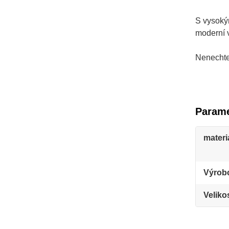
S vysokým
moderní v
Nenechte 
Parame
materi
Výrob
Veliko