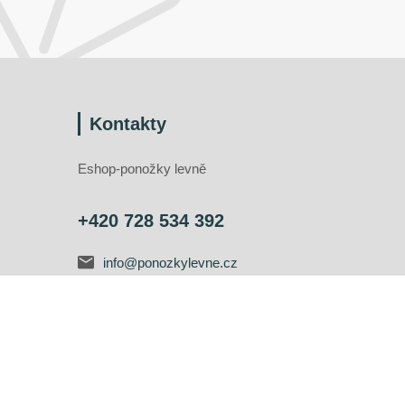
Kontakty
Eshop-ponožky levně
+420 728 534 392
info@ponozkylevne.cz
Vytvořeno na
Eshop-rychle.cz