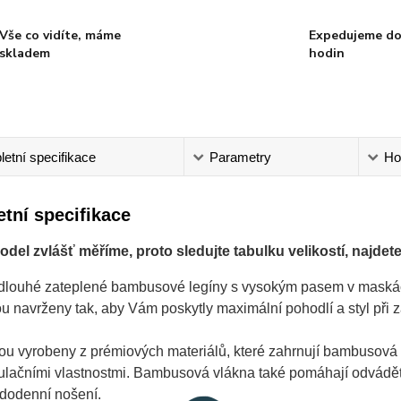
Vše co vidíte, máme
Expedujeme do
skladem
hodin
etní specifikace
Parametry
Ho
tní specifikace
del zvlášť měříme, proto sledujte tabulku velikostí, najdete 
louhé zateplené bambusové legíny s vysokým pasem v maskáčov
ou navrženy tak, aby Vám poskytly maximální pohodlí a styl při za
ou vyrobeny z prémiových materiálů, které zahrnují bambusová 
lačními vlastnostmi. Bambusová vlákna také pomáhají odvádět vlh
dodenní nošení.