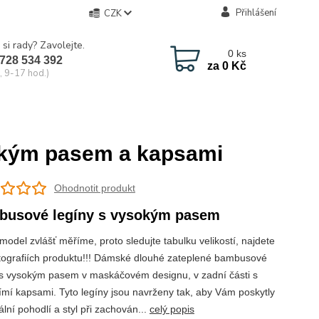
Přihlášení
CZK
 si rady? Zavolejte.
0
ks
728 534 392
za
0 Kč
, 9-17 hod.)
okým pasem a kapsami
Ohodnotit produkt
busové legíny s vysokým pasem
model zvlášť měříme, proto sledujte tabulku velikostí, najdete
fotografiích produktu!!! Dámské dlouhé zateplené bambusové
 s vysokým pasem v maskáčovém designu, v zadní části s
ímí kapsami. Tyto legíny jsou navrženy tak, aby Vám poskytly
lní pohodlí a styl při zachován...
celý popis