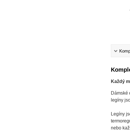
Kompl
Komple
Každý mo
Dámské d
legíny js
Legíny js
termoregu
nebo kaž