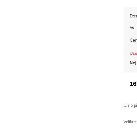
Dos
Veli
Cen
Uše
Nej
16
Číslo p
Velikos