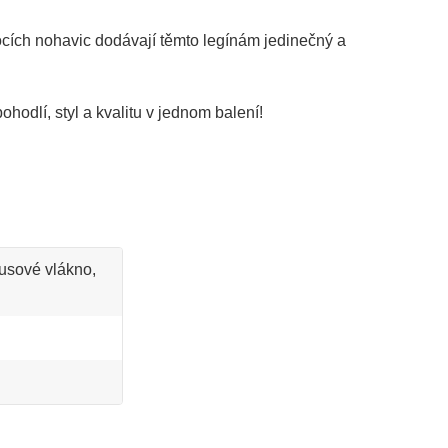
bocích nohavic dodávají těmto legínám jedinečný a
hodlí, styl a kvalitu v jednom balení!
usové vlákno,