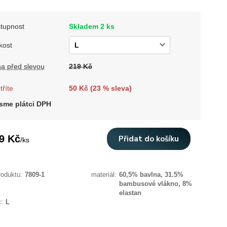
tupnost
Skladem 2 ks
kost
a před slevou
219 Kč
tříte
50 Kč (
23
% sleva)
sme plátci DPH
9 Kč
Přidat do košíku
/
ks
roduktu:
7809-1
materiál:
60,5% bavlna, 31.5%
bambusové vlákno, 8%
elastan
t:
L