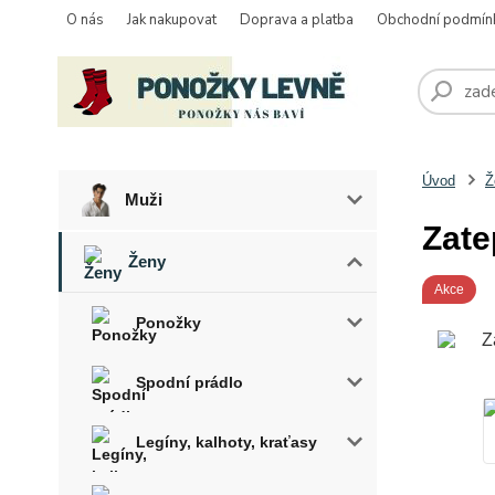
O nás
Jak nakupovat
Doprava a platba
Obchodní podmín
Úvod
Ž
Muži
Zate
Ženy
Akce
Ponožky
Spodní prádlo
Legíny, kalhoty, kraťasy