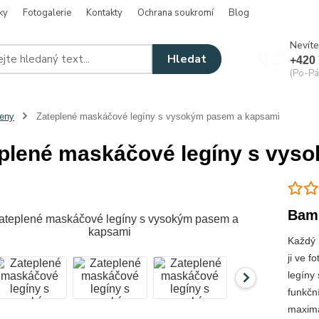
ky
Fotogalerie
Kontakty
Ochrana soukromí
Blog
Nevíte
Hledat
+420 
(Po-Pá
eny
Zateplené maskáčové legíny s vysokým pasem a kapsami
plené maskáčové legíny s vys
Bam
Každý 
ji ve 
legíny
funkčn
maximá