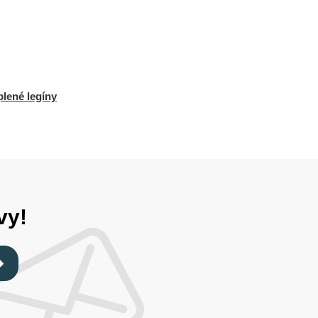
plené legíny
vy!